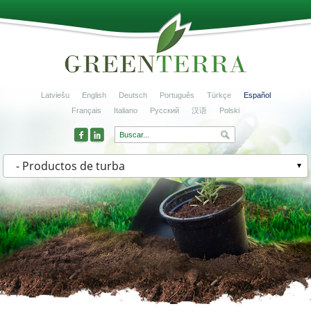
Latviešu
English
Deutsch
Português
Türkçe
Español
Français
Italiano
Русский
汉语
Polski
- Productos de turba