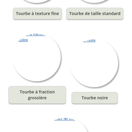
Tourbe à texture fine
Tourbe de taille standard
Tourbe à fraction
grossière
Tourbe noire