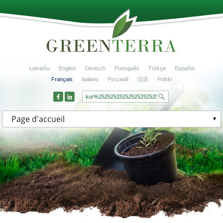
Latviešu
English
Deutsch
Português
Türkçe
Español
Français
Italiano
Русский
汉语
Polski
Page d'accueil