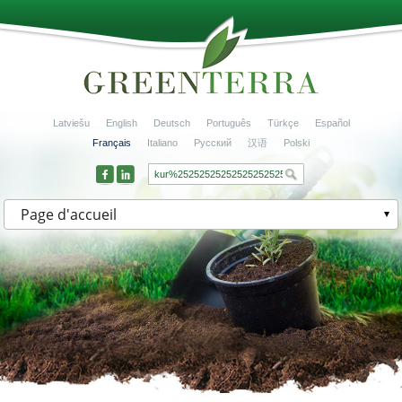
Latviešu
English
Deutsch
Português
Türkçe
Español
Français
Italiano
Русский
汉语
Polski
Page d'accueil