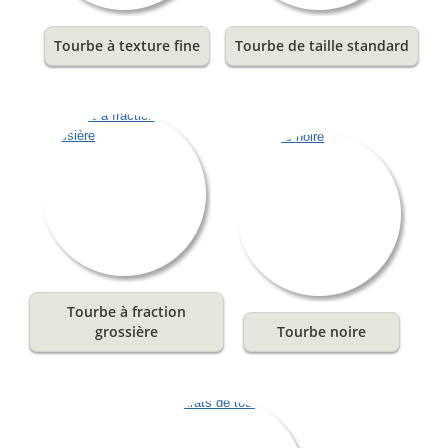
Tourbe à texture fine
Tourbe de taille standard
Tourbe à fraction
grossière
Tourbe noire