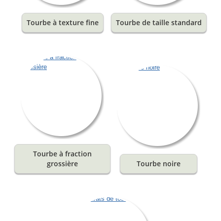
Tourbe à texture fine
Tourbe de taille standard
Tourbe à fraction
grossière
Tourbe noire