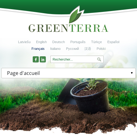
Latviešu
English
Deutsch
Português
Türkçe
Español
Français
Italiano
Русский
汉语
Polski
Page d'accueil