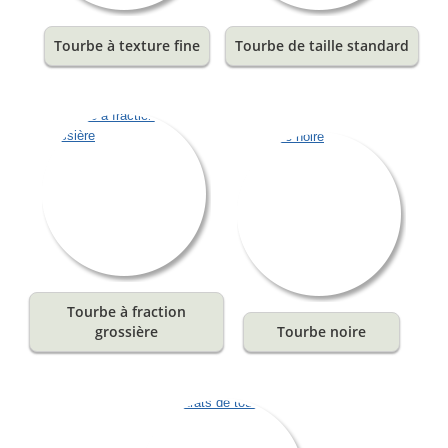
Tourbe à texture fine
Tourbe de taille standard
Tourbe à fraction
grossière
Tourbe noire