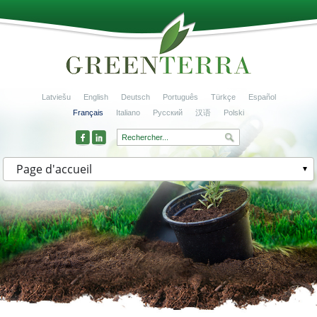
Latviešu
English
Deutsch
Português
Türkçe
Español
Français
Italiano
Русский
汉语
Polski
Page d'accueil