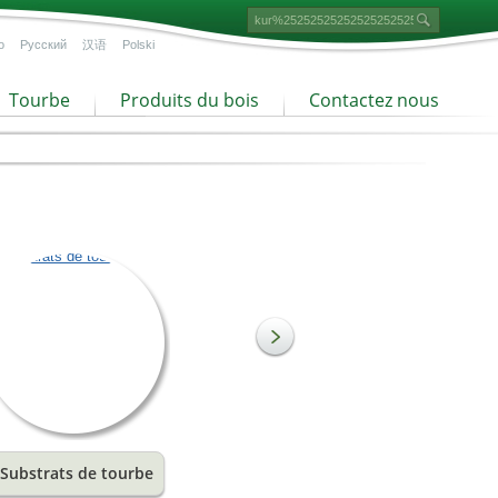
o
Русский
汉语
Polski
Tourbe
Produits du bois
Contactez nous
Substrats de tourbe
Tourbe à texture fine