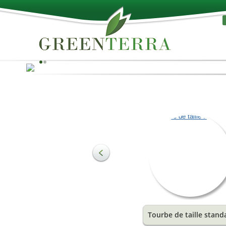
Le meilleur de la Nature!
La tourbe peut être utilisée comme matière première 
produire des substrats et répondre aux besoins de
l'agriculture et de l'horticulture. Les composants les pl
importants du sol sont les substances organiques, qui 
la structure du sol et sont les stimulants essentiels de 
croissance. Elles offrent une combinaison idéale d'eau
d'air pour les racines des plantes.
Tourbe de taille stand
En savoir plus