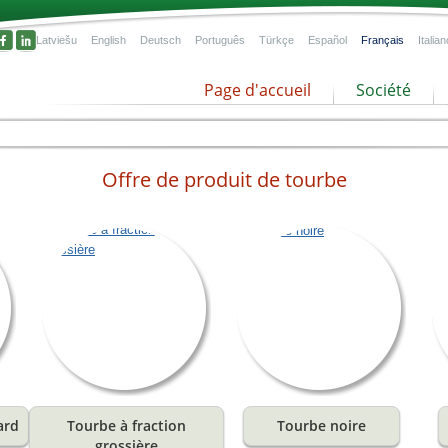
Latviešu
English
Deutsch
Português
Türkçe
Español
Français
Italian
Page d'accueil
Société
Offre de produit de tourbe
pour
us
font
la
 et
ard
Tourbe à fraction
Tourbe noire
grossière