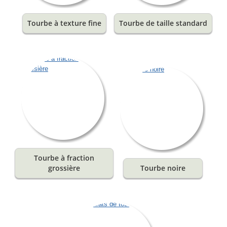
Tourbe à texture fine
Tourbe de taille standard
Tourbe à fraction
grossière
Tourbe noire