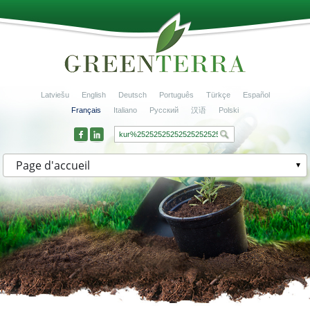
Latviešu
English
Deutsch
Português
Türkçe
Español
Français
Italiano
Русский
汉语
Polski
Page d'accueil