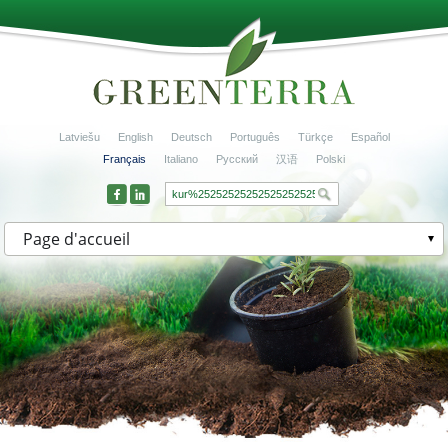
Latviešu
English
Deutsch
Português
Türkçe
Español
Français
Italiano
Русский
汉语
Polski
Page d'accueil