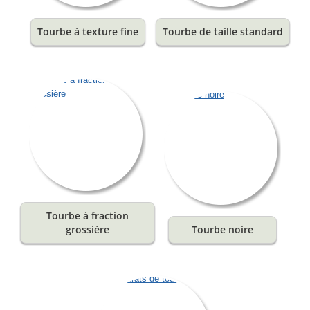
Tourbe à texture fine
Tourbe de taille standard
Tourbe à fraction
grossière
Tourbe noire