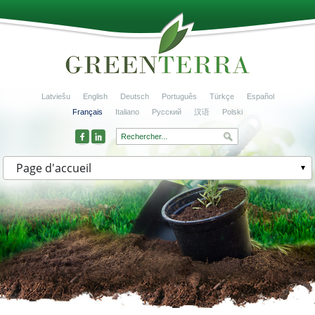
Latviešu
English
Deutsch
Português
Türkçe
Español
Français
Italiano
Русский
汉语
Polski
Page d'accueil