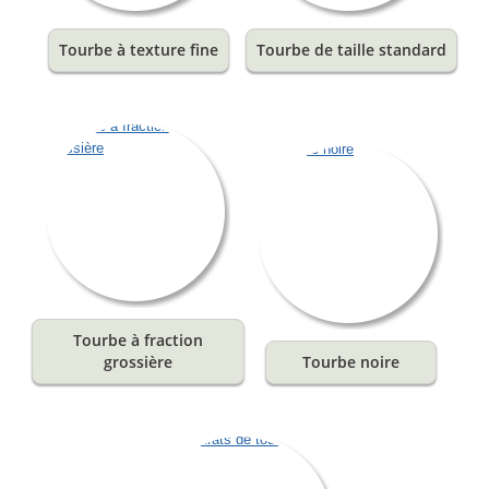
Tourbe à texture fine
Tourbe de taille standard
Tourbe à fraction
grossière
Tourbe noire