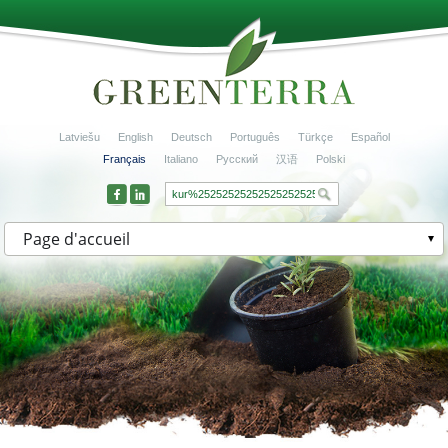
Latviešu
English
Deutsch
Português
Türkçe
Español
Français
Italiano
Русский
汉语
Polski
Page d'accueil