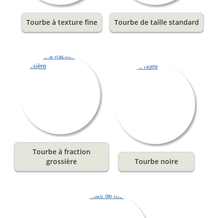
Tourbe à texture fine
Tourbe de taille standard
Tourbe à fraction
grossière
Tourbe noire