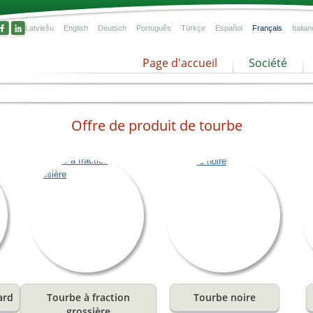
Latviešu
English
Deutsch
Português
Türkçe
Español
Français
Italian
Page d'accueil
Société
pour
us
font
la
 et