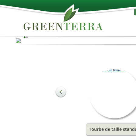
Le meilleur de la Nature!
La tourbe peut être utilisée comme matière première 
produire des substrats et répondre aux besoins de
l'agriculture et de l'horticulture. Les composants les pl
importants du sol sont les substances organiques, qui 
la structure du sol et sont les stimulants essentiels de 
croissance. Elles offrent une combinaison idéale d'eau
d'air pour les racines des plantes.
En savoir plus