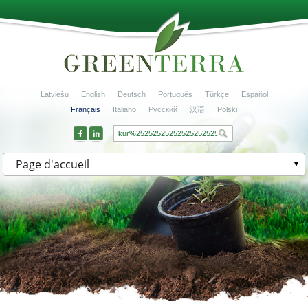
Latviešu
English
Deutsch
Português
Türkçe
Español
Français
Italiano
Русский
汉语
Polski
Page d'accueil