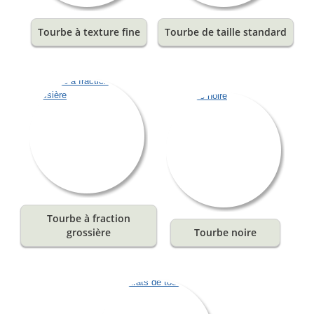
Tourbe à texture fine
Tourbe de taille standard
Tourbe à fraction
grossière
Tourbe noire