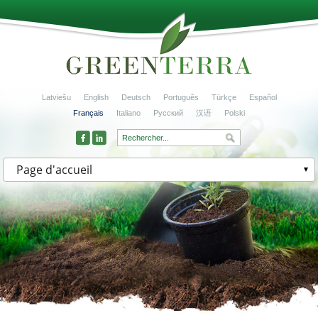
Latviešu
English
Deutsch
Português
Türkçe
Español
Français
Italiano
Русский
汉语
Polski
Page d'accueil