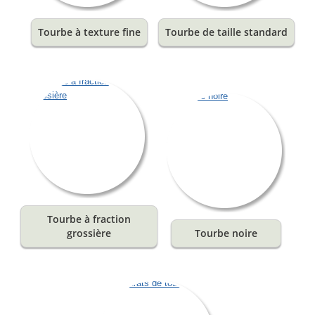
Tourbe à texture fine
Tourbe de taille standard
Tourbe à fraction
grossière
Tourbe noire