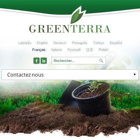
Latviešu
English
Deutsch
Português
Türkçe
Español
Français
Italiano
Русский
汉语
Polski
Contactez nous