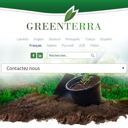
Latviešu
English
Deutsch
Português
Türkçe
Español
Français
Italiano
Русский
汉语
Polski
Contactez nous