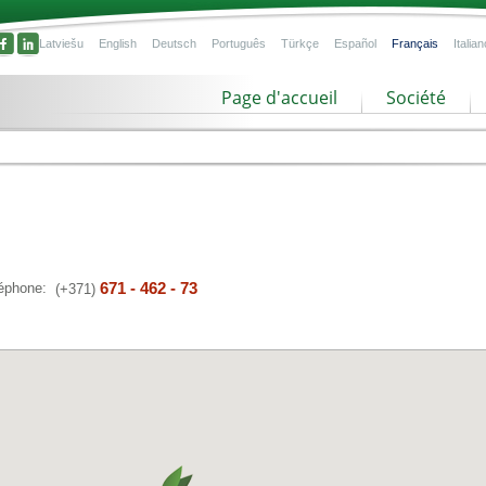
Latviešu
English
Deutsch
Português
Türkçe
Español
Français
Italian
Page d'accueil
Société
671 - 462 - 73
léphone:
(+371)