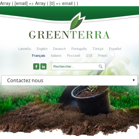
Array ( [email] => Array ( [0] => email ) )
Latviešu
English
Deutsch
Português
Türkçe
Español
Français
Italiano
Русский
汉语
Polski
Contactez nous