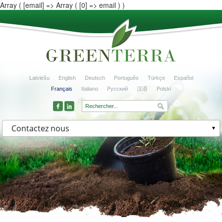
Array ( [email] => Array ( [0] => email ) )
Latviešu
English
Deutsch
Português
Türkçe
Español
Français
Italiano
Русский
汉语
Polski
Contactez nous