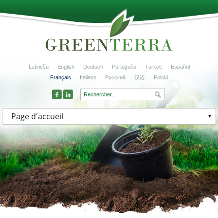
Latviešu
English
Deutsch
Português
Türkçe
Español
Français
Italiano
Русский
汉语
Polski
Page d'accueil