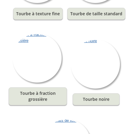
Tourbe à texture fine
Tourbe de taille standard
Tourbe à fraction
grossière
Tourbe noire