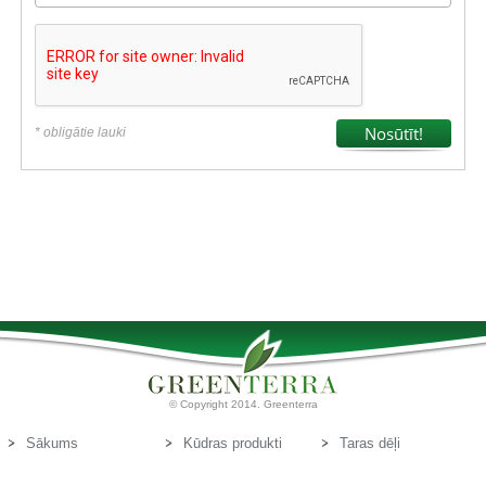
* obligātie lauki
© Copyright 2014. Greenterra
Sākums
Kūdras produkti
Taras dēļi
Par mums
Kūdras substrāti
Kontakti