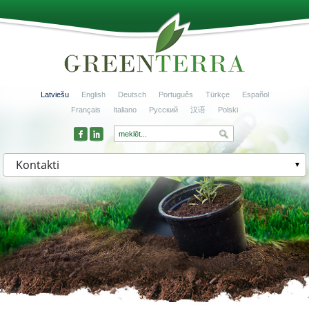
Latviešu
English
Deutsch
Português
Türkçe
Español
Français
Italiano
Русский
汉语
Polski
Kontakti