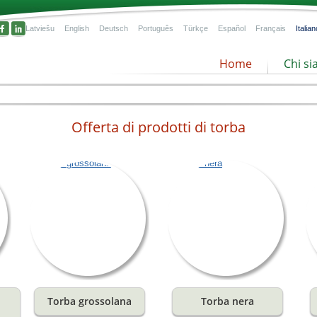
Latviešu
English
Deutsch
Português
Türkçe
Español
Français
Italian
Home
Chi s
Offerta di prodotti di torba
la
nze
Torba grossolana
Torba nera