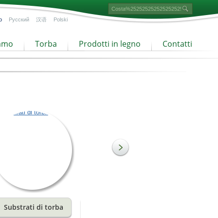
o
Русский
汉语
Polski
iamo
Torba
Prodotti in legno
Contatti
Substrati di torba
Torba a granulometria
fine