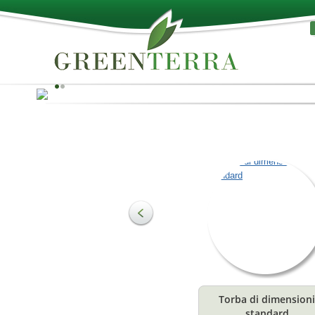
Il meglio della natura!
La torba può essere utilizzata come materia prima per 
produzione di substrati e per soddisfare diverse esige
in agricoltura ed orticoltura. Il terreno è composto
principalmente da sostanze organiche, che ne
costituiscono la struttura e sono uno stimolante
fondamentale per la crescita. Offrono la combinazione
ideale di acqua ed aria per le radici delle piante.
Torba di dimensioni
Leggi
standard