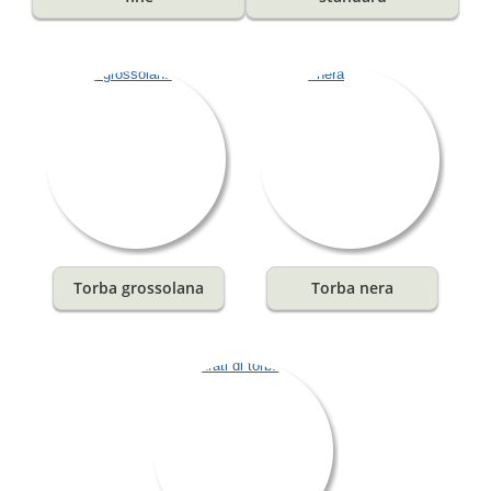
Torba grossolana
Torba nera