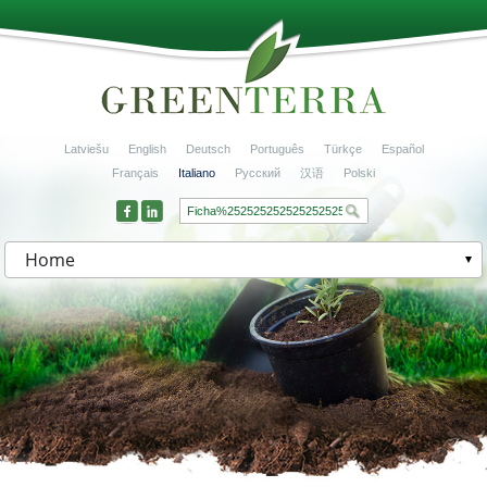
Latviešu
English
Deutsch
Português
Türkçe
Español
Français
Italiano
Русский
汉语
Polski
Home