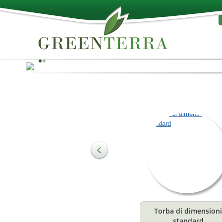
Il meglio della natura!
La torba può essere utilizzata come materia prima per 
produzione di substrati e per soddisfare diverse esige
in agricoltura ed orticoltura. Il terreno è composto
principalmente da sostanze organiche, che ne
costituiscono la struttura e sono uno stimolante
fondamentale per la crescita. Offrono la combinazione
ideale di acqua ed aria per le radici delle piante.
Torba di dimensioni
Leggi
standard