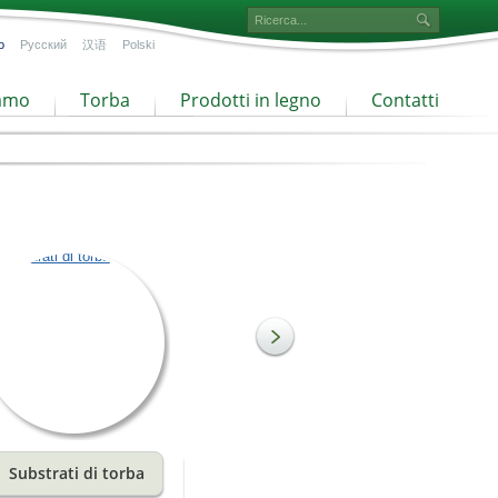
o
Русский
汉语
Polski
iamo
Torba
Prodotti in legno
Contatti
Substrati di torba
Torba a granulometria
fine