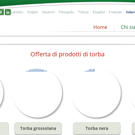
Latviešu
English
Deutsch
Português
Türkçe
Español
Français
Italian
Home
Chi s
Offerta di prodotti di torba
la
nze
Torba grossolana
Torba nera