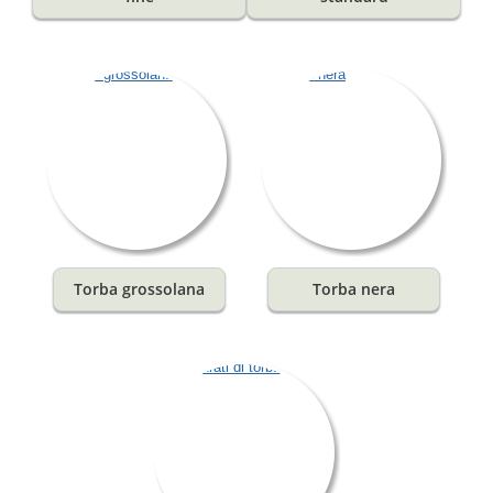
Torba grossolana
Torba nera