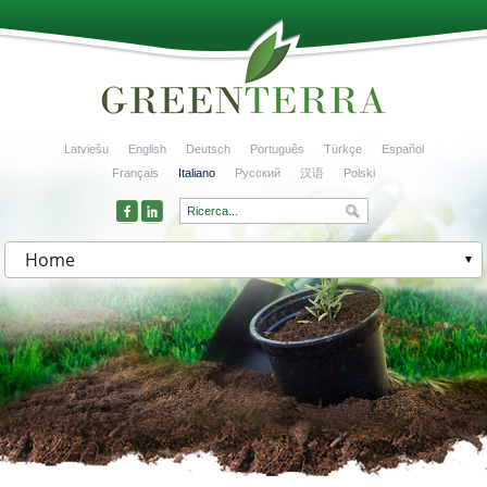
Latviešu
English
Deutsch
Português
Türkçe
Español
Français
Italiano
Русский
汉语
Polski
Home