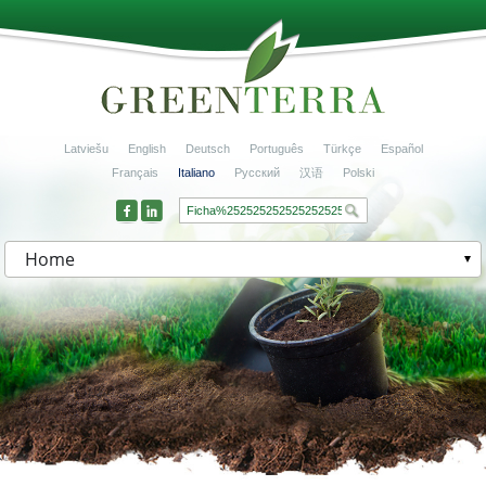
Latviešu
English
Deutsch
Português
Türkçe
Español
Français
Italiano
Русский
汉语
Polski
Home