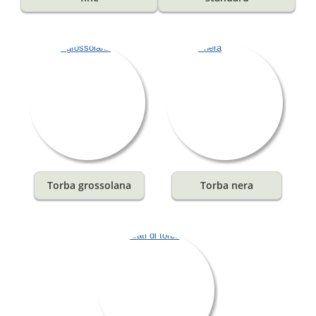
Torba grossolana
Torba nera