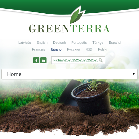
Latviešu
English
Deutsch
Português
Türkçe
Español
Français
Italiano
Русский
汉语
Polski
Home