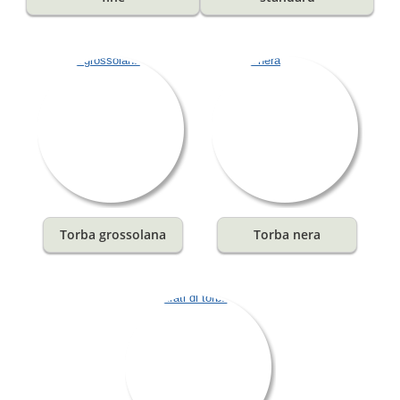
Torba grossolana
Torba nera