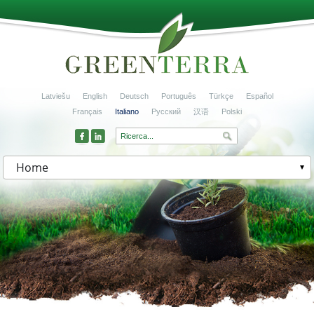
Latviešu
English
Deutsch
Português
Türkçe
Español
Français
Italiano
Русский
汉语
Polski
Home