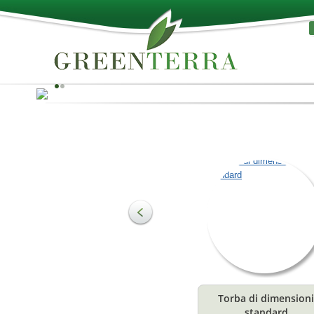
Il meglio della natura!
La torba può essere utilizzata come materia prima per 
produzione di substrati e per soddisfare diverse esige
in agricoltura ed orticoltura. Il terreno è composto
principalmente da sostanze organiche, che ne
costituiscono la struttura e sono uno stimolante
fondamentale per la crescita. Offrono la combinazione
ideale di acqua ed aria per le radici delle piante.
Torba di dimensioni
Leggi
standard