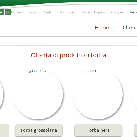
Latviešu
English
Deutsch
Português
Türkçe
Español
Français
Italian
Home
Chi s
Offerta di prodotti di torba
la
nze
Torba grossolana
Torba nera