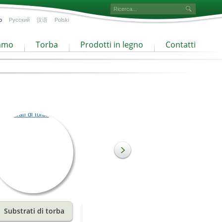
o
Русский
汉语
Polski
iamo
Torba
Prodotti in legno
Contatti
Substrati di torba
Torba a granulometria
fine