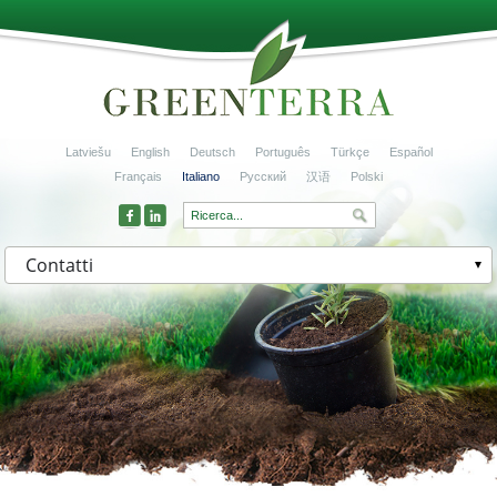
Latviešu
English
Deutsch
Português
Türkçe
Español
Français
Italiano
Русский
汉语
Polski
Contatti