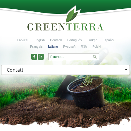
Latviešu
English
Deutsch
Português
Türkçe
Español
Français
Italiano
Русский
汉语
Polski
Contatti