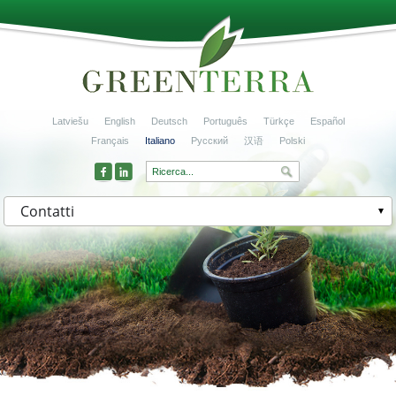
Latviešu
English
Deutsch
Português
Türkçe
Español
Français
Italiano
Русский
汉语
Polski
Contatti