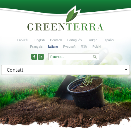
Latviešu
English
Deutsch
Português
Türkçe
Español
Français
Italiano
Русский
汉语
Polski
Contatti