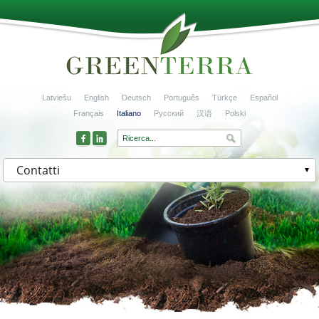
Latviešu
English
Deutsch
Português
Türkçe
Español
Français
Italiano
Русский
汉语
Polski
Contatti