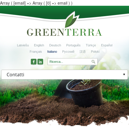
Array ( [email] => Array ( [0] => email ) )
Latviešu
English
Deutsch
Português
Türkçe
Español
Français
Italiano
Русский
汉语
Polski
Contatti