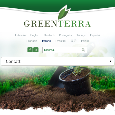
Latviešu
English
Deutsch
Português
Türkçe
Español
Français
Italiano
Русский
汉语
Polski
Contatti