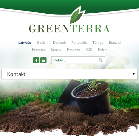
Latviešu
English
Deutsch
Português
Türkçe
Español
Français
Italiano
Русский
汉语
Polski
Kontakti