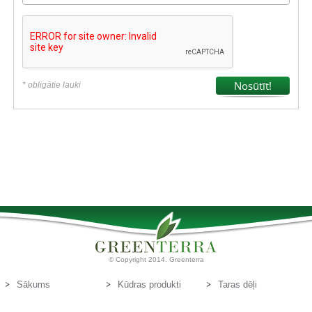
* obligātie lauki
© Copyright 2014. Greenterra
Sākums
Kūdras produkti
Taras dēļi
Par mums
Kūdras substrāti
Kontakti