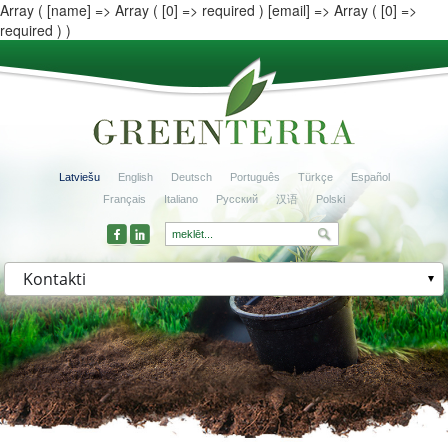
Array ( [name] => Array ( [0] => required ) [email] => Array ( [0] =>
required ) )
Latviešu
English
Deutsch
Português
Türkçe
Español
Français
Italiano
Русский
汉语
Polski
Kontakti