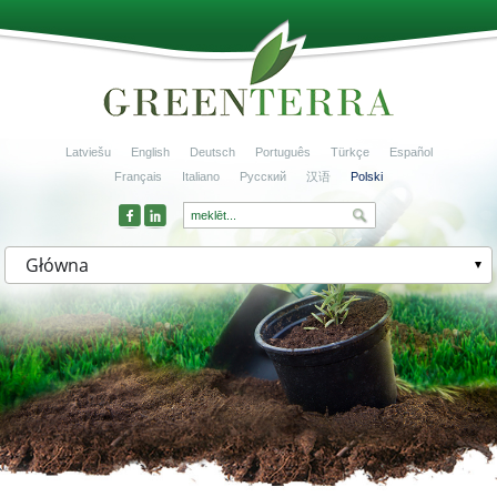
Latviešu
English
Deutsch
Português
Türkçe
Español
Français
Italiano
Русский
汉语
Polski
Główna