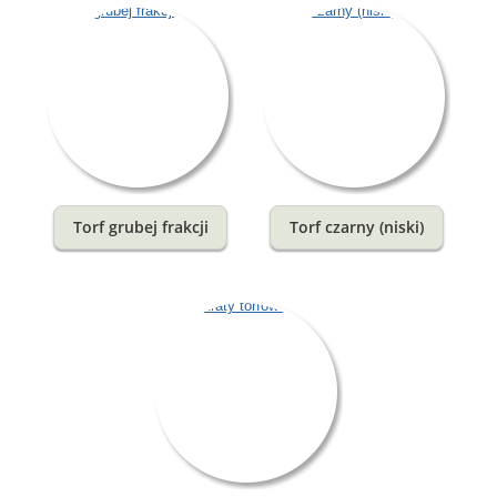
Torf grubej frakcji
Torf czarny (niski)