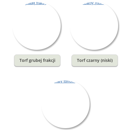
Torf grubej frakcji
Torf czarny (niski)