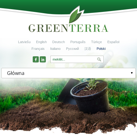
Latviešu
English
Deutsch
Português
Türkçe
Español
Français
Italiano
Русский
汉语
Polski
Główna