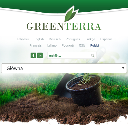
Latviešu
English
Deutsch
Português
Türkçe
Español
Français
Italiano
Русский
汉语
Polski
Główna