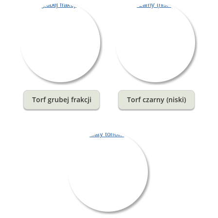
Torf grubej frakcji
Torf czarny (niski)