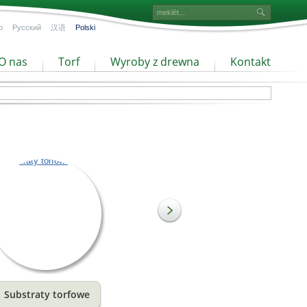
o
Русский
汉语
Polski
O nas
Torf
Wyroby z drewna
Kontakt
Substraty torfowe
Torf drobnej frakcji