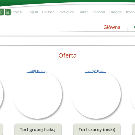
Latviešu
English
Deutsch
Português
Türkçe
Español
Français
Italian
Główna
Oferta
że do
jest
Torf grubej frakcji
Torf czarny (niski)