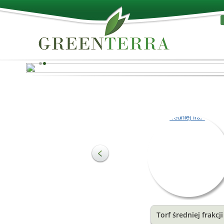
Najlepsze z natury!!
Deski paletowe służą do produkcji różnych palet, a tak
produkcji innych rodzajów towarów z drewna. Drewno 
łatwe do dalszego przetwarzania i jest odporne na
szkodliwe działanie otaczającego środowiska.
Zobacz więcej
Torf średniej frakcji