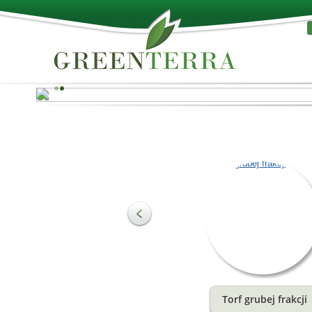
Najlepsze z natury!!
Deski paletowe służą do produkcji różnych palet, a tak
produkcji innych rodzajów towarów z drewna. Drewno 
łatwe do dalszego przetwarzania i jest odporne na
szkodliwe działanie otaczającego środowiska.
Zobacz więcej
Torf grubej frakcji