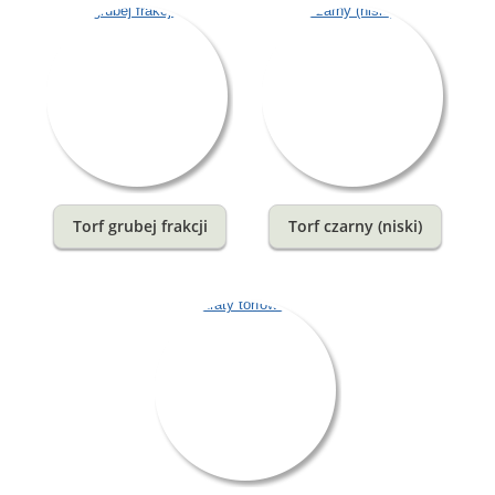
Torf grubej frakcji
Torf czarny (niski)