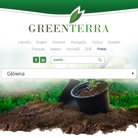
Latviešu
English
Deutsch
Português
Türkçe
Español
Français
Italiano
Русский
汉语
Polski
Główna