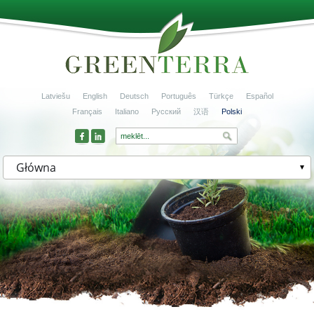
Latviešu
English
Deutsch
Português
Türkçe
Español
Français
Italiano
Русский
汉语
Polski
Główna