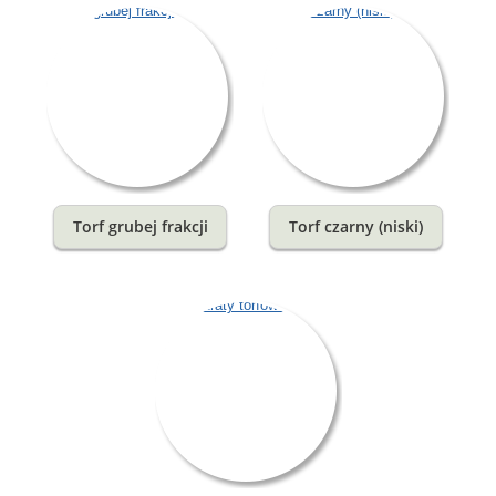
Torf grubej frakcji
Torf czarny (niski)