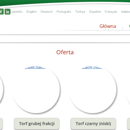
Latviešu
English
Deutsch
Português
Türkçe
Español
Français
Italian
Główna
Oferta
i
cje
iają
cję
Torf grubej frakcji
Torf czarny (niski)