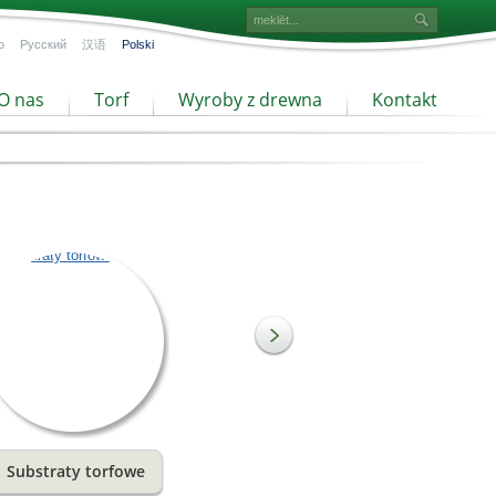
o
Русский
汉语
Polski
O nas
Torf
Wyroby z drewna
Kontakt
Substraty torfowe
Torf drobnej frakcji