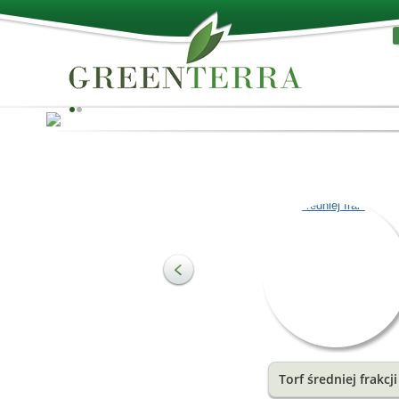
Najlepsze z natury!
Torf jest wykorzystywany jako surowiec do produkcji
substratów oraz do poprawy jakości gleby w rolnictwie 
ogrodnictwie. Najważniejsze składniki torfu to substan
organiczne, które tworzą strukturę gleby oraz przyczyn
się do stymulacji wzrostu. Zapewniają idealną kombina
wilgoci i powietrza dla korzeni roślin.
Zobacz więcej
Torf średniej frakcji