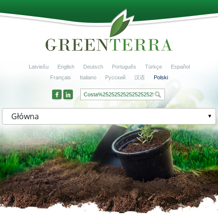
Latviešu
English
Deutsch
Português
Türkçe
Español
Français
Italiano
Русский
汉语
Polski
Główna