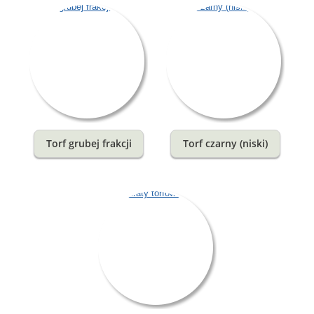
Torf grubej frakcji
Torf czarny (niski)