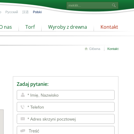
o
Русский
汉语
Polski
O nas
Torf
Wyroby z drewna
Kontakt
Główna
Kontakt
Zadaj pytanie: