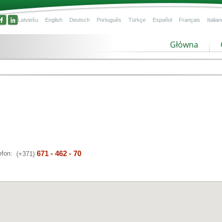
Latviešu
English
Deutsch
Português
Türkçe
Español
Français
Italian
Główna
671 - 462 - 70
efon:
(+371)