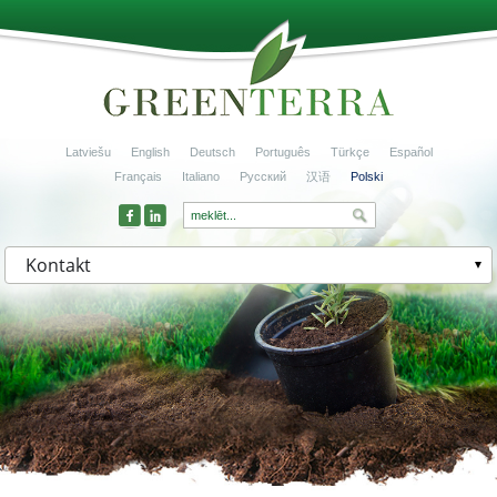
Latviešu
English
Deutsch
Português
Türkçe
Español
Français
Italiano
Русский
汉语
Polski
Kontakt