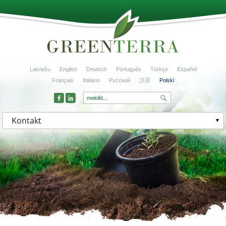
Latviešu
English
Deutsch
Português
Türkçe
Español
Français
Italiano
Русский
汉语
Polski
Kontakt