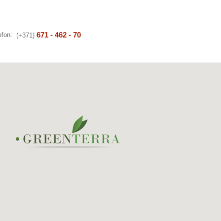
671 - 462 - 70
efon:
(+371)