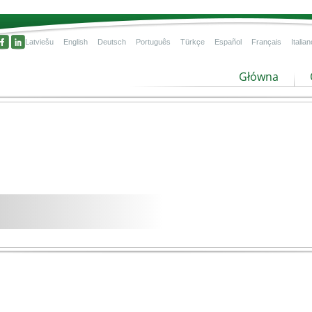
Latviešu
English
Deutsch
Português
Türkçe
Español
Français
Italian
Główna