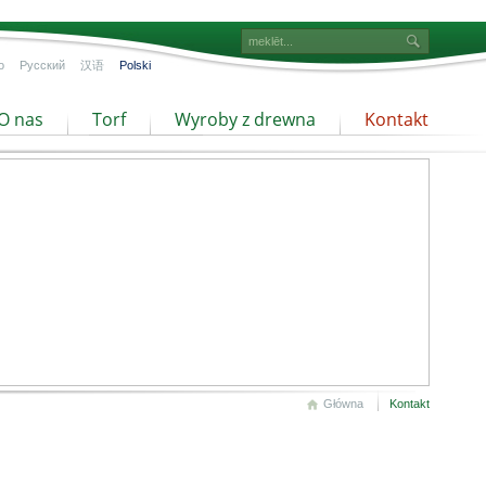
o
Русский
汉语
Polski
O nas
Torf
Wyroby z drewna
Kontakt
Główna
Kontakt